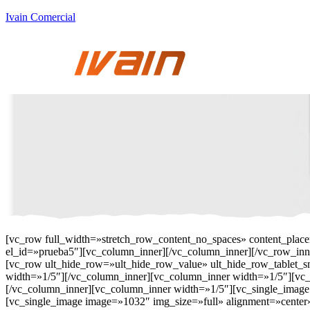
Ivain Comercial
[vc_row full_width=»stretch_row_content_no_spaces» content_plac
el_id=»prueba5″][vc_column_inner][/vc_column_inner][/vc_row_in
[vc_row ult_hide_row=»ult_hide_row_value» ult_hide_row_tablet_
width=»1/5″][/vc_column_inner][vc_column_inner width=»1/5″][vc_si
[/vc_column_inner][vc_column_inner width=»1/5″][vc_single_image
[vc_single_image image=»1032″ img_size=»full» alignment=»center» o