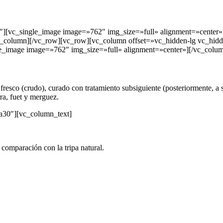
″][vc_single_image image=»762″ img_size=»full» alignment=»center
vc_column][/vc_row][vc_row][vc_column offset=»vc_hidden-lg vc_hid
_image image=»762″ img_size=»full» alignment=»center»][/vc_colum
resco (crudo), curado con tratamiento subsiguiente (posteriormente, a s
ra, fuet y merguez.
a30″][vc_column_text]
 comparación con la tripa natural.