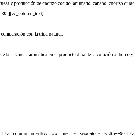
gruesa y producción de chorizo cocido, ahumado, cabano, chorizo curad
a30″][vc_column_text]
 comparación con la tripa natural.
ión de la sustancia aromática en el producto durante la curación al humo
″][/vc_column_inner][/vc_row_inner][vc_separator el_width=»90″][/