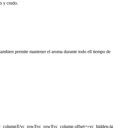
o y crudo.
 y tambien permite mantener el aroma durante todo ell tiempo de
vc_column][/vc_row][vc_row][vc_column offset=»vc_hidden-lg