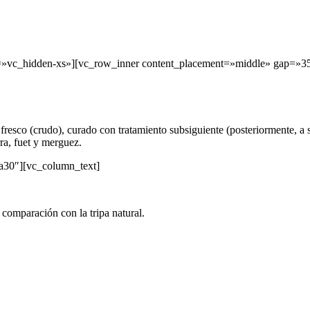
t=»vc_hidden-xs»][vc_row_inner content_placement=»middle» gap=»3
resco (crudo), curado con tratamiento subsiguiente (posteriormente, a s
ra, fuet y merguez.
a30″][vc_column_text]
 comparación con la tripa natural.