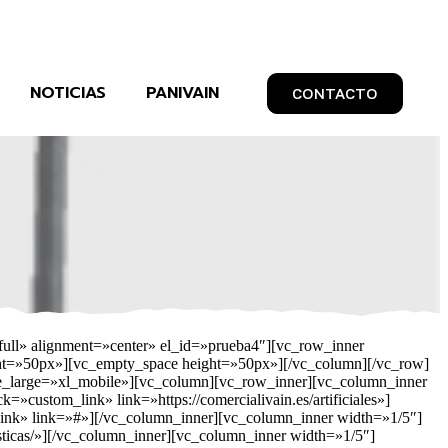
NOTICIAS
PANIVAIN
CONTACTO
ull» alignment=»center» el_id=»prueba4″][vc_row_inner
ht=»50px»][vc_empty_space height=»50px»][/vc_column][/vc_row]
le_large=»xl_mobile»][vc_column][vc_row_inner][vc_column_inner
custom_link» link=»https://comercialivain.es/artificiales»]
ink» link=»#»][/vc_column_inner][vc_column_inner width=»1/5″]
asticas/»][/vc_column_inner][vc_column_inner width=»1/5″]