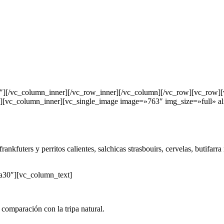
″][/vc_column_inner][/vc_row_inner][/vc_column][/vc_row][vc_row]
][vc_column_inner][vc_single_image image=»763″ img_size=»full» al
futers y perritos calientes, salchicas strasbouirs, cervelas, butifarra
a30″][vc_column_text]
 comparación con la tripa natural.