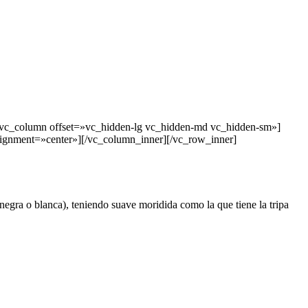
[vc_column offset=»vc_hidden-lg vc_hidden-md vc_hidden-sm»]
ignment=»center»][/vc_column_inner][/vc_row_inner]
 negra o blanca), teniendo suave moridida como la que tiene la tripa