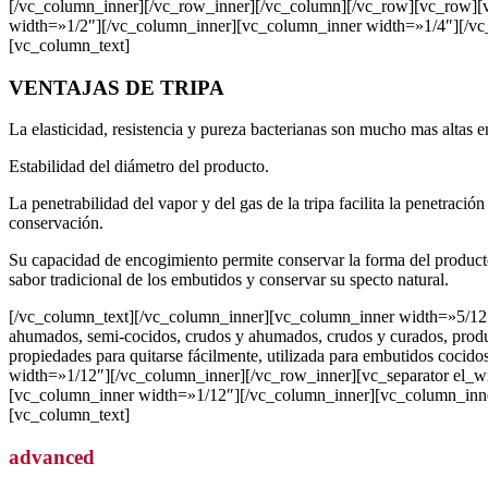
[/vc_column_inner][/vc_row_inner][/vc_column][/vc_row][vc_row]
width=»1/2″][/vc_column_inner][vc_column_inner width=»1/4″][/vc
[vc_column_text]
VENTAJAS DE TRIPA
La elasticidad, resistencia y pureza bacterianas son mucho mas altas e
Estabilidad del diámetro del producto.
La penetrabilidad del vapor y del gas de la tripa facilita la penetrac
conservación.
Su capacidad de encogimiento permite conservar la forma del product
sabor tradicional de los embutidos y conservar su specto natural.
[/vc_column_text][/vc_column_inner][vc_column_inner width=»5/1
ahumados, semi-cocidos, crudos y ahumados, crudos y curados, produ
propiedades para quitarse fácilmente, utilizada para embutidos coc
width=»1/12″][/vc_column_inner][/vc_row_inner][vc_separator el_
[vc_column_inner width=»1/12″][/vc_column_inner][vc_column_inne
[vc_column_text]
advanced