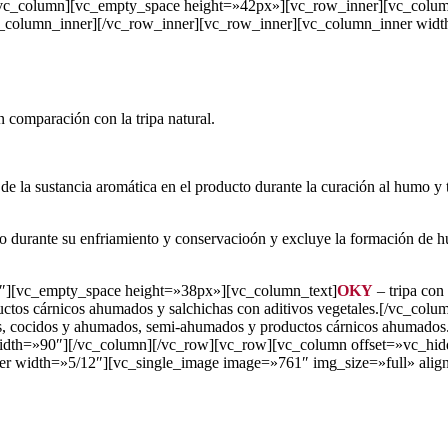
[vc_column][vc_empty_space height=»42px»][vc_row_inner][vc_colum
_column_inner][/vc_row_inner][vc_row_inner][vc_column_inner widt
n comparación con la tripa natural.
ión de la sustancia aromática en el producto durante la curación al humo
o durante su enfriamiento y conservacioón y excluye la formación de h
2″][vc_empty_space height=»38px»][vc_column_text]
OKY
– tripa con
ctos cárnicos ahumados y salchichas con aditivos vegetales.[/vc_colu
idos, cocidos y ahumados, semi-ahumados y productos cárnicos ahumad
width=»90″][/vc_column][/vc_row][vc_row][vc_column offset=»vc_hi
r width=»5/12″][vc_single_image image=»761″ img_size=»full» alig