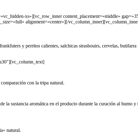
t=»vc_hidden-xs»][vc_row_inner content_placement=»middle» gap=»3
size=»full» alignment=»center»][/vc_column_inner][vc_column_inne
futers y perritos calientes, salchicas strasbouirs, cervelas, butifarra
a30″][vc_column_text]
 comparación con la tripa natural.
ión de la sustancia aromática en el producto durante la curación al humo
a» natural.