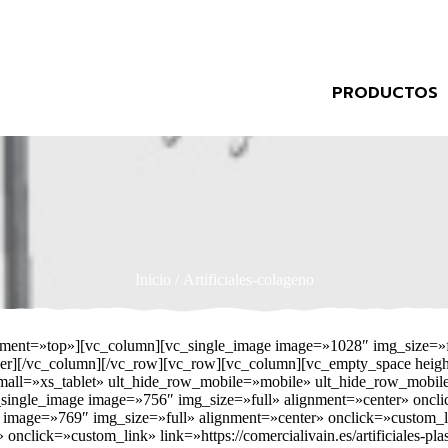
PRODUCTOS
Inicio
/ Artificiales-colageno
ement=»top»][vc_column][vc_single_image image=»1028″ img_size=»f
ner][/vc_column][/vc_row][vc_row][vc_column][vc_empty_space heig
small=»xs_tablet» ult_hide_row_mobile=»mobile» ult_hide_row_mobi
ngle_image image=»756″ img_size=»full» alignment=»center» onclick=»
 image=»769″ img_size=»full» alignment=»center» onclick=»custom_l
nclick=»custom_link» link=»https://comercialivain.es/artificiales-pl