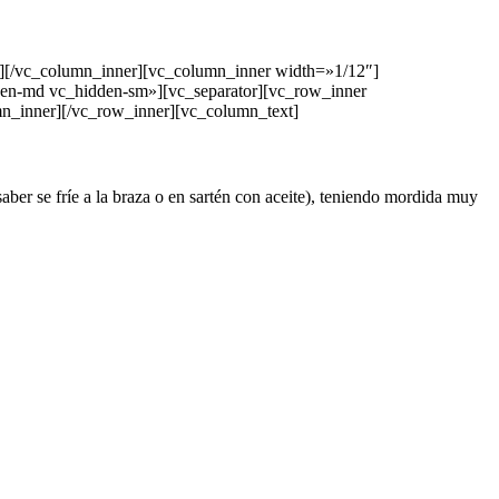
»][/vc_column_inner][vc_column_inner width=»1/12″]
den-md vc_hidden-sm»][vc_separator][vc_row_inner
n_inner][/vc_row_inner][vc_column_text]
aber se fríe a la braza o en sartén con aceite), teniendo mordida muy