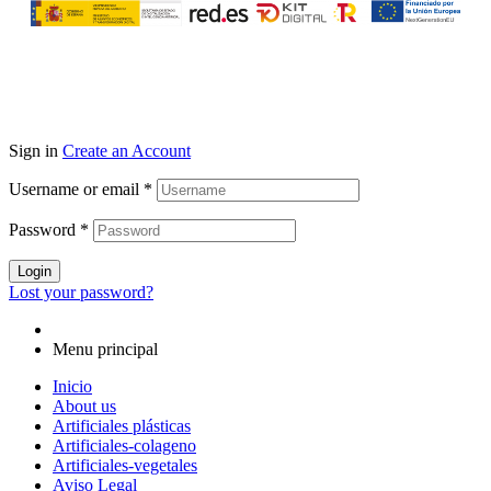
Sign in
Create an Account
Username or email
*
Password
*
Login
Lost your password?
Menu principal
Inicio
About us
Artificiales plásticas
Artificiales-colageno
Artificiales-vegetales
Aviso Legal