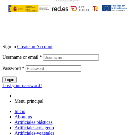
Sign in
Create an Account
Username or email
*
Password
*
Login
Lost your password?
Menu principal
Inicio
About us
Artificiales plásticas
Artificiales-colageno
Artificiales-vegetales