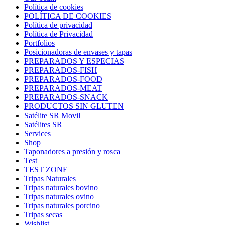
Política de cookies
POLÍTICA DE COOKIES
Política de privacidad
Política de Privacidad
Portfolios
Posicionadoras de envases y tapas
PREPARADOS Y ESPECIAS
PREPARADOS-FISH
PREPARADOS-FOOD
PREPARADOS-MEAT
PREPARADOS-SNACK
PRODUCTOS SIN GLUTEN
Satélite SR Movil
Satélites SR
Services
Shop
Taponadores a presión y rosca
Test
TEST ZONE
Tripas Naturales
Tripas naturales bovino
Tripas naturales ovino
Tripas naturales porcino
Tripas secas
Wishlist