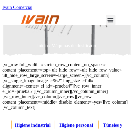
Ivain Comercial
Inicio
/ Máquinas de dosificado
[vc_row full_width=»stretch_row_content_no_spaces»
content_placement=»top» ult_hide_row=»ult_hide_row_value»
ult_hide_row_large_screen=»large_screen»][vc_column]
[vc_single_image image=»962″ img_size=»full»
alignment=»center» el_id=»prueba4″][vc_row_inner
el_id=»prueba5″][vc_column_inner][/vc_column_inner]
[/vc_row_inner][/vc_column][/vc_row][vc_row
content_placement=»middle» disable_element=»yes»][vc_column]
[vc_column_text]
|
|
|
Higiene industrial
Higiene personal
Túneles y