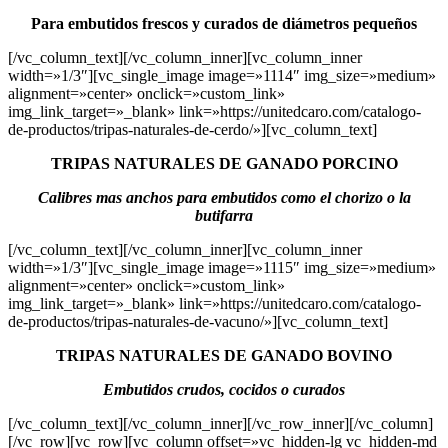
Para embutidos frescos y curados de diámetros pequeños
[/vc_column_text][/vc_column_inner][vc_column_inner
width=»1/3″][vc_single_image image=»1114″ img_size=»medium»
alignment=»center» onclick=»custom_link»
img_link_target=»_blank» link=»https://unitedcaro.com/catalogo-
de-productos/tripas-naturales-de-cerdo/»][vc_column_text]
TRIPAS NATURALES DE GANADO PORCINO
Calibres mas anchos para embutidos como el chorizo o la
butifarra
[/vc_column_text][/vc_column_inner][vc_column_inner
width=»1/3″][vc_single_image image=»1115″ img_size=»medium»
alignment=»center» onclick=»custom_link»
img_link_target=»_blank» link=»https://unitedcaro.com/catalogo-
de-productos/tripas-naturales-de-vacuno/»][vc_column_text]
TRIPAS NATURALES DE GANADO BOVINO
Embutidos crudos, cocidos o curados
[/vc_column_text][/vc_column_inner][/vc_row_inner][/vc_column]
[/vc_row][vc_row][vc_column offset=»vc_hidden-lg vc_hidden-md