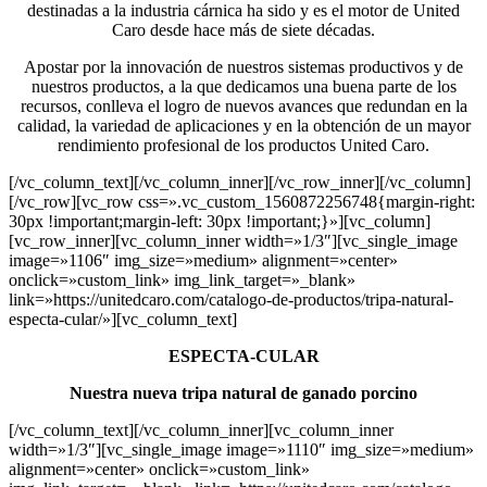
destinadas a la industria cárnica ha sido y es el motor de United
Caro desde hace más de siete décadas.
Apostar por la innovación de nuestros sistemas productivos y de
nuestros productos, a la que dedicamos una buena parte de los
recursos, conlleva el logro de nuevos avances que redundan en la
calidad, la variedad de aplicaciones y en la obtención de un mayor
rendimiento profesional de los productos United Caro.
[/vc_column_text][/vc_column_inner][/vc_row_inner][/vc_column]
[/vc_row][vc_row css=».vc_custom_1560872256748{margin-right:
30px !important;margin-left: 30px !important;}»][vc_column]
[vc_row_inner][vc_column_inner width=»1/3″][vc_single_image
image=»1106″ img_size=»medium» alignment=»center»
onclick=»custom_link» img_link_target=»_blank»
link=»https://unitedcaro.com/catalogo-de-productos/tripa-natural-
especta-cular/»][vc_column_text]
ESPECTA-CULAR
Nuestra nueva tripa natural de ganado porcino
[/vc_column_text][/vc_column_inner][vc_column_inner
width=»1/3″][vc_single_image image=»1110″ img_size=»medium»
alignment=»center» onclick=»custom_link»