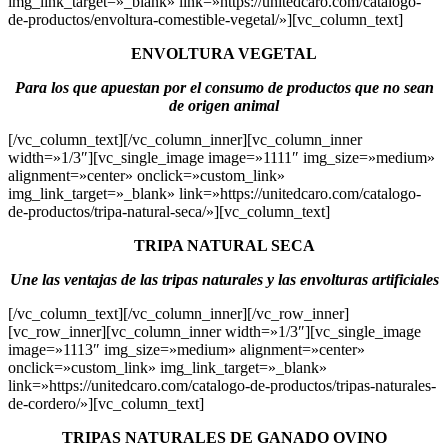
img_link_target=»_blank» link=»https://unitedcaro.com/catalogo-
de-productos/envoltura-comestible-vegetal/»][vc_column_text]
ENVOLTURA VEGETAL
Para los que apuestan por el consumo de productos que no sean
de origen animal
[/vc_column_text][/vc_column_inner][vc_column_inner
width=»1/3″][vc_single_image image=»1111″ img_size=»medium»
alignment=»center» onclick=»custom_link»
img_link_target=»_blank» link=»https://unitedcaro.com/catalogo-
de-productos/tripa-natural-seca/»][vc_column_text]
TRIPA NATURAL SECA
Une las ventajas de las tripas naturales y las envolturas artificiales
[/vc_column_text][/vc_column_inner][/vc_row_inner]
[vc_row_inner][vc_column_inner width=»1/3″][vc_single_image
image=»1113″ img_size=»medium» alignment=»center»
onclick=»custom_link» img_link_target=»_blank»
link=»https://unitedcaro.com/catalogo-de-productos/tripas-naturales-
de-cordero/»][vc_column_text]
TRIPAS NATURALES DE GANADO OVINO