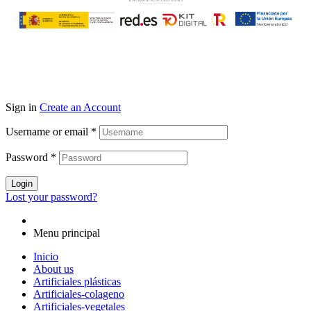
Sign in
Create an Account
Username or email
*
Password
*
Login
Lost your password?
Menu principal
Inicio
About us
Artificiales plásticas
Artificiales-colageno
Artificiales-vegetales