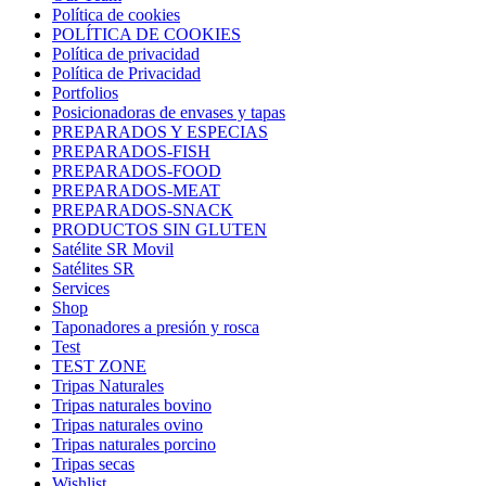
Política de cookies
POLÍTICA DE COOKIES
Política de privacidad
Política de Privacidad
Portfolios
Posicionadoras de envases y tapas
PREPARADOS Y ESPECIAS
PREPARADOS-FISH
PREPARADOS-FOOD
PREPARADOS-MEAT
PREPARADOS-SNACK
PRODUCTOS SIN GLUTEN
Satélite SR Movil
Satélites SR
Services
Shop
Taponadores a presión y rosca
Test
TEST ZONE
Tripas Naturales
Tripas naturales bovino
Tripas naturales ovino
Tripas naturales porcino
Tripas secas
Wishlist