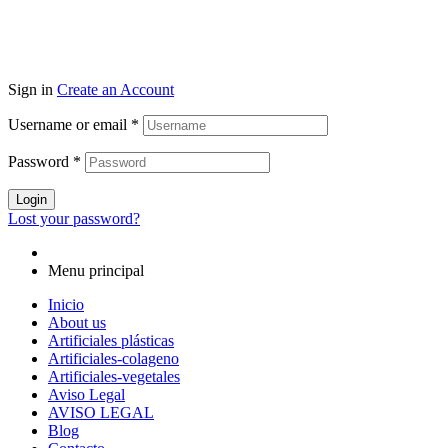
Sign in
Create an Account
Username or email
*
Password
*
Login
Lost your password?
Menu principal
Inicio
About us
Artificiales plásticas
Artificiales-colageno
Artificiales-vegetales
Aviso Legal
AVISO LEGAL
Blog